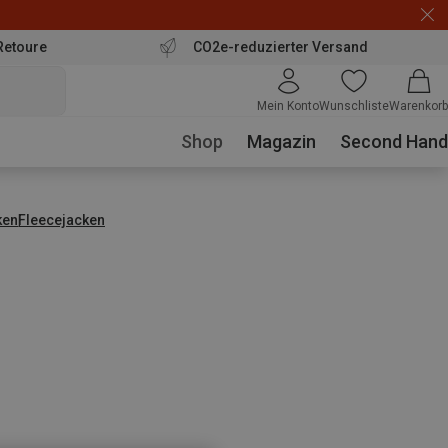
Retoure
CO2e-reduzierter Versand
Mein Konto
Wunschliste
Warenkorb
Shop
Magazin
Second Hand
ken
Fleecejacken