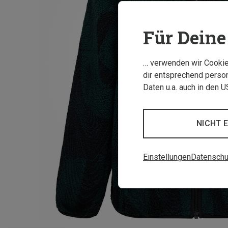
Für Deine 
… verwenden wir Cookies
dir entsprechend person
Daten u.a. auch in den 
NICHT 
Einstellungen
Datenschu