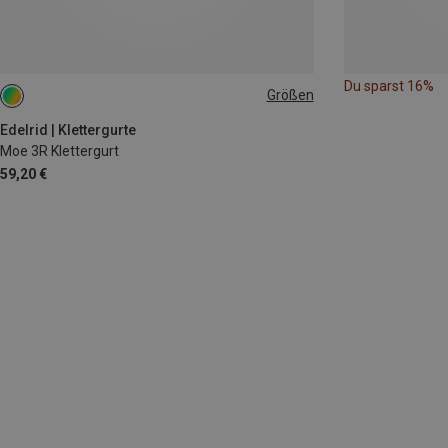
Du sparst 16%
Größen
L | 82-97CM
M | 75-90CM
S | 68-83CM
Edelrid | Klettergurte
Moe 3R Klettergurt
59,20 €