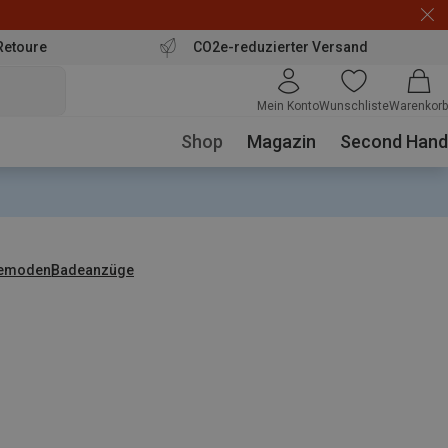
Retoure
CO2e-reduzierter Versand
Mein Konto
Wunschliste
Warenkorb
Shop
Magazin
Second Hand
emoden
Badeanzüge