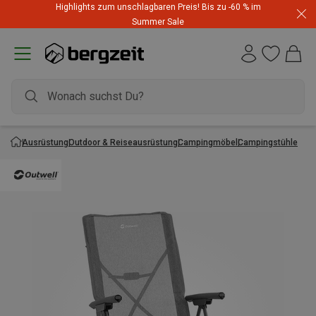
Highlights zum unschlagbaren Preis! Bis zu -60 % im
Summer Sale
Ausrüstung
Outdoor & Reiseausrüstung
Campingmöbel
Campingstühle