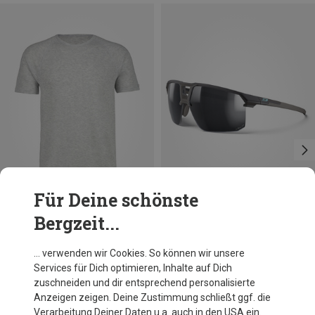
Für Deine schönste
Bergzeit...
Größen
XXL
CMP
Julbo
… verwenden wir Cookies. So können wir unsere
Herren Sweat T-Shirt
Liry Kilian Jornet Spectron 3 Sportbrille
Services für Dich optimieren, Inhalte auf Dich
24,91 €
128,20 €
zuschneiden und dir entsprechend personalisierte
Anzeigen zeigen. Deine Zustimmung schließt ggf. die
Verarbeitung Deiner Daten u.a. auch in den USA ein.