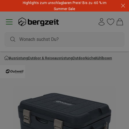
Highlights zum unschlagbaren Preis! Bis zu -60 % im
Summer Sale
Ausrüstung
Outdoor & Reiseausrüstung
Outdoorküche
Kühlboxen