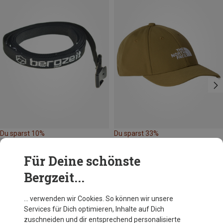
Du sparst 10%
Du sparst 33%
Für Deine schönste
Bergzeit...
… verwenden wir Cookies. So können wir unsere
Services für Dich optimieren, Inhalte auf Dich
Andere Kunden kauften auch
zuschneiden und dir entsprechend personalisierte