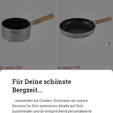
Du sparst 20%
Du sparst 19%
Für Deine schönste
Bergzeit...
… verwenden wir Cookies. So können wir unsere
Services für Dich optimieren, Inhalte auf Dich
Andere Kunden kauften auch
zuschneiden und dir entsprechend personalisierte