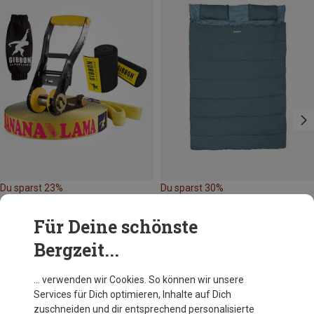
Du sparst 23%
Du sparst 30%
Für Deine schönste
Bergzeit...
… verwenden wir Cookies. So können wir unsere
Services für Dich optimieren, Inhalte auf Dich
Andere Kunden kauften auch
zuschneiden und dir entsprechend personalisierte