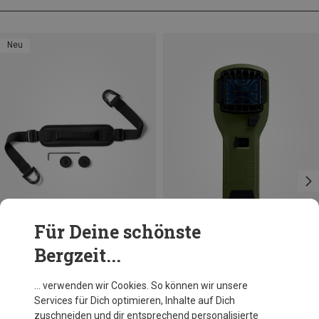
Neu
Für Deine schönste
Bergzeit...
Größen
ONE SIZE
Yeti
ThermaCELL
… verwenden wir Cookies. So können wir unsere
Roadie 8 Doubleduty Strap
MR-300GI PT-19 Insektenabwehrgerät
Services für Dich optimieren, Inhalte auf Dich
34,95 €
54,95 €
zuschneiden und dir entsprechend personalisierte