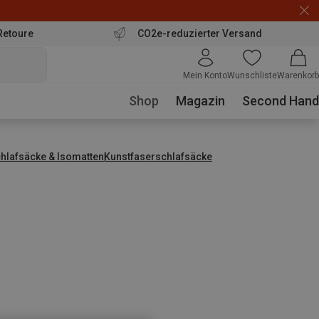
Retoure
CO2e-reduzierter Versand
Mein Konto
Wunschliste
Warenkorb
Shop
Magazin
Second Hand
hlafsäcke & Isomatten
Kunstfaserschlafsäcke