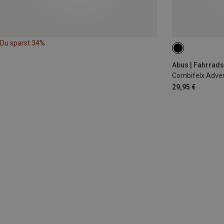
Du sparst 34%
75CM
Abus | Fahrrad
Combifelx Adven
29,95 €