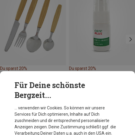
Du sparst 20%
Du sparst 20%
Für Deine schönste
Bergzeit...
… verwenden wir Cookies. So können wir unsere
Services für Dich optimieren, Inhalte auf Dich
Andere Kunden kauften auch
zuschneiden und dir entsprechend personalisierte
Anzeigen zeigen. Deine Zustimmung schließt ggf. die
Verarbeitung Deiner Daten u.a. auch in den USA ein.