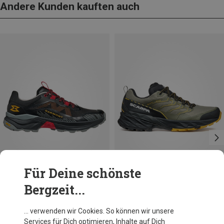
Andere Kunden kauften auch
Für Deine schönste
Bergzeit...
Du sparst 20%
Größen
40.5
41
41.5
Scarpa
… verwenden wir Cookies. So können wir unsere
Herren Rush 2 GTX Schuhe
Services für Dich optimieren, Inhalte auf Dich