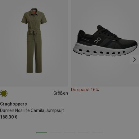
Du sparst 16%
Größen
S
M
L
XL
Craghoppers
Damen Nosilife Camila Jumpsuit
168,30 €