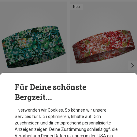
Neu
Für Deine schönste
Bergzeit...
Größen
Größen
+10
+6
ONE SIZE
ONE SIZE
MATT
MATT
… verwenden wir Cookies. So können wir unsere
Catalina Estrada Coolmax Eco Stirnband
Damen Catalina Estrada Narrow Stirnband
Services für Dich optimieren, Inhalte auf Dich
22,71 €
18,36 €
zuschneiden und dir entsprechend personalisierte
Anzeigen zeigen. Deine Zustimmung schließt ggf. die
Verarbeitung Deiner Daten u.a. auch in den USA ein.