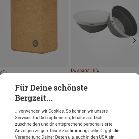
Du sparst 18%
Manduka
Für Deine schönste
Kork Yogablock
Bergzeit...
23,88 €
… verwenden wir Cookies. So können wir unsere
Services für Dich optimieren, Inhalte auf Dich
Andere Kunden kauften auch
zuschneiden und dir entsprechend personalisierte
Anzeigen zeigen. Deine Zustimmung schließt ggf. die
Verarbeitung Deiner Daten u.a. auch in den USA ein.