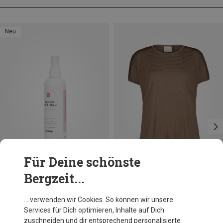
Neu
Für Deine schönste
Bergzeit...
Du sparst 35%
Größen
237ML
Manduka
… verwenden wir Cookies. So können wir unsere
8oz Yogamattenreiniger
Services für Dich optimieren, Inhalte auf Dich
16,52 €
zuschneiden und dir entsprechend personalisierte