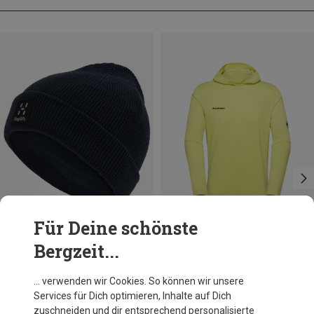
Für Deine schönste
Bergzeit...
Du sparst 39%
Größen
XL
XXL
Mammut
… verwenden wir Cookies. So können wir unsere
Herren Selun Fl Sun Hoodie
Services für Dich optimieren, Inhalte auf Dich
82,20 €
zuschneiden und dir entsprechend personalisierte