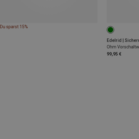
Du sparst 15%
Edelrid | Siche
Ohm Vorschaltw
99,95 €