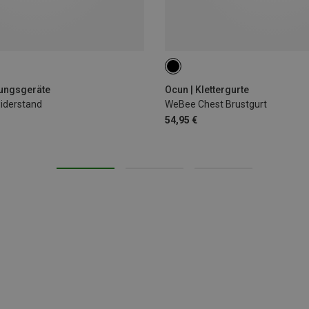
ONE SIZE
rungsgeräte
Ocun | Klettergurte
iderstand
WeBee Chest Brustgurt
54,95 €