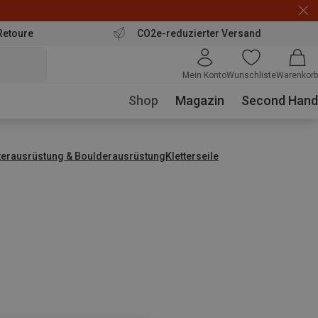
Retoure
CO2e-reduzierter Versand
Mein Konto
Wunschliste
Warenkorb
Shop
Magazin
Second Hand
tterausrüstung & Boulderausrüstung
Kletterseile