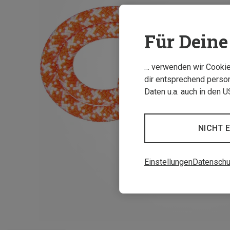
Für Deine 
… verwenden wir Cookies
dir entsprechend person
Daten u.a. auch in den 
NICHT 
Einstellungen
Datenschu