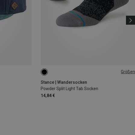
Größen
38|39|40|41|42
43|44|45|46|47
Stance | Wandersocken
Powder Split Light Tab Socken
14,84 €