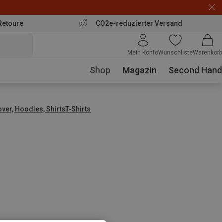
Retoure
CO2e-reduzierter Versand
Mein Konto
Wunschliste
Warenkorb
Shop
Magazin
Second Hand
over, Hoodies, Shirts
T-Shirts