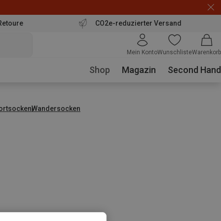
Retoure
CO2e-reduzierter Versand
Mein Konto
Wunschliste
Warenkorb
Shop
Magazin
Second Hand
ortsocken
Wandersocken