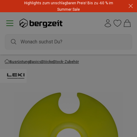
Highlights zum unschlagbaren Preis! Bis zu -60 % im
Summer Sale
Ausrüstung
Basics
Stöcke
Stock-Zubehör