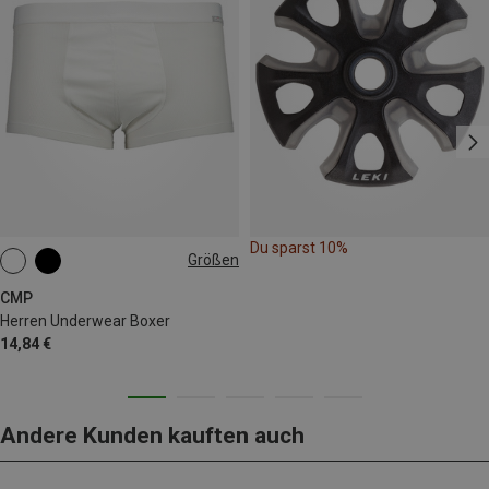
Du sparst 10%
Größen
S
M
L
XL
XXL
3XL
CMP
Herren Underwear Boxer
14,84 €
Andere Kunden kauften auch