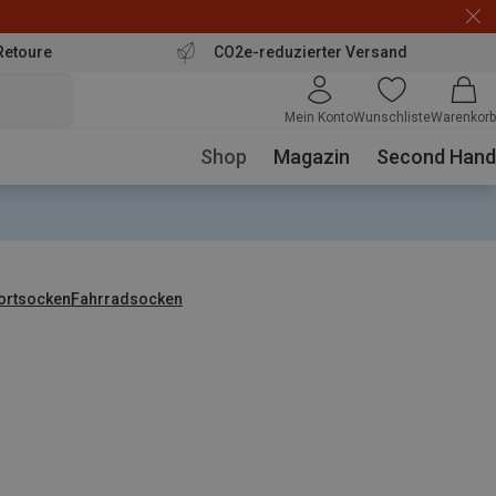
Retoure
CO2e-reduzierter Versand
Mein Konto
Wunschliste
Warenkorb
Shop
Magazin
Second Hand
ortsocken
Fahrradsocken