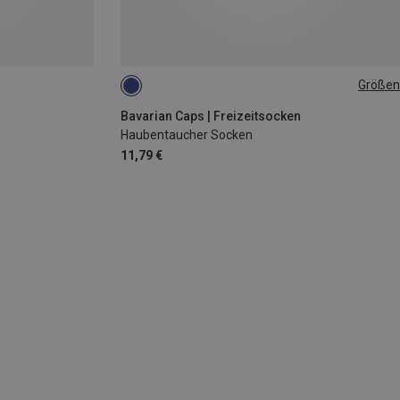
Größen
36|37|38|39|40
41|42|43|44|45|46
Bavarian Caps | Freizeitsocken
Haubentaucher Socken
11,79 €