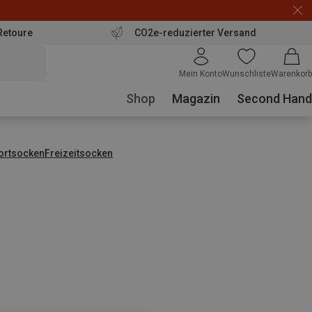
Retoure
CO2e-reduzierter Versand
Mein Konto
Wunschliste
Warenkorb
Shop
Magazin
Second Hand
ortsocken
Freizeitsocken