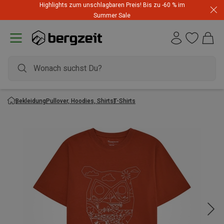
Highlights zum unschlagbaren Preis! Bis zu -60 % im
Summer Sale
Bekleidung
Pullover, Hoodies, Shirts
T-Shirts