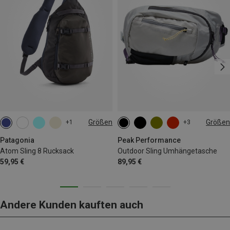
Größen
Größen
+1
+3
8L
4.5L
Patagonia
Peak Performance
Atom Sling 8 Rucksack
Outdoor Sling Umhängetasche
59,95 €
89,95 €
Andere Kunden kauften auch