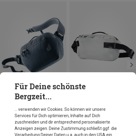
Für Deine schönste
Bergzeit...
Du sparst 24%
Größen
2L
Matador
… verwenden wir Cookies. So können wir unsere
Refraction Packable Sling Tasche
Services für Dich optimieren, Inhalte auf Dich
46,95 €
zuschneiden und dir entsprechend personalisierte
Anzeigen zeigen. Deine Zustimmung schließt ggf. die
Verarbeitung Deiner Daten u.a. auch in den USA ein.