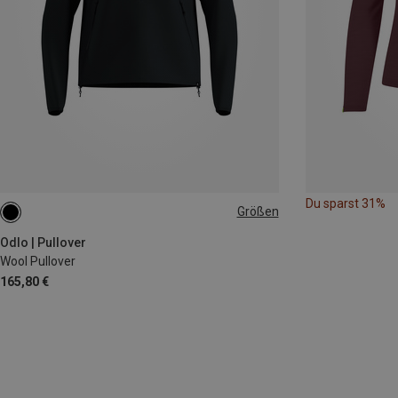
Du sparst 31%
Größen
L|M
S|XS
Odlo | Pullover
Wool Pullover
165,80 €