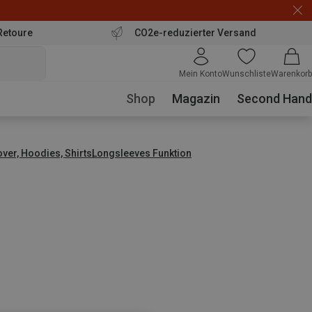
Retoure
CO2e-reduzierter Versand
Mein Konto
Wunschliste
Warenkorb
Shop
Magazin
Second Hand
over, Hoodies, Shirts
Longsleeves Funktion