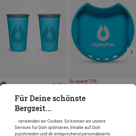
Du sparst 17%
Größen
0.2L
Hydrapak
Für Deine schönste
Speedcup 2er Pack Becher
Bergzeit...
11,79 €
… verwenden wir Cookies. So können wir unsere
Services für Dich optimieren, Inhalte auf Dich
Andere Kunden kauften auch
zuschneiden und dir entsprechend personalisierte