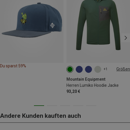
Du sparst 59%
Größen
+1
S
M
L
XL
XXL
Mountain Equipment
Herren Lumiko Hoodie Jacke
93,20 €
Andere Kunden kauften auch