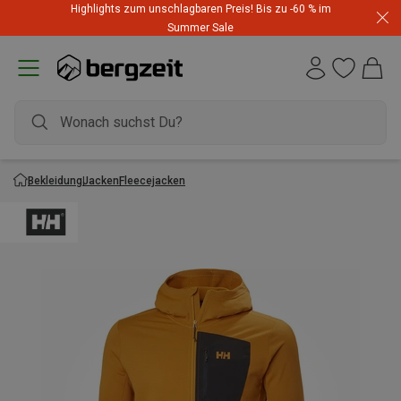
Highlights zum unschlagbaren Preis! Bis zu -60 % im
Summer Sale
Bekleidung
Jacken
Fleecejacken