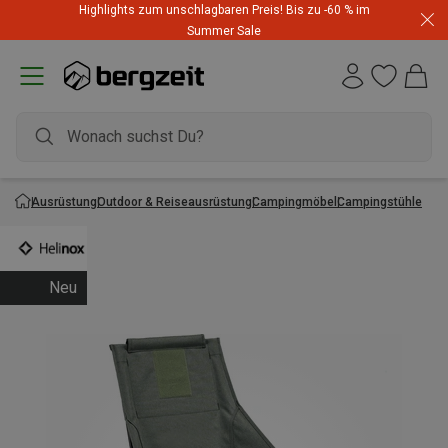
Highlights zum unschlagbaren Preis! Bis zu -60 % im
Summer Sale
Ausrüstung
Outdoor & Reiseausrüstung
Campingmöbel
Campingstühle
Neu