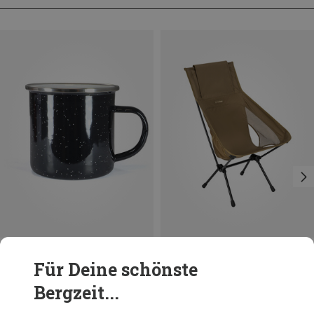
Du sparst 13%
Größen
+1
0.36L
Für Deine schönste
Origin Outdoors
Bergzeit...
Emaille Tasse
6,95 €