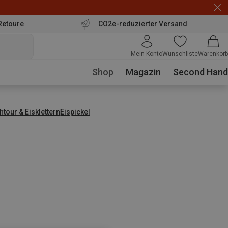
Retoure
CO2e-reduzierter Versand
Mein Konto
Wunschliste
Warenkorb
Shop
Magazin
Second Hand
tour & Eisklettern
Eispickel