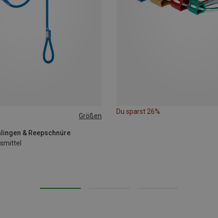
Du sparst 26%
Größen
lingen & Reepschnüre
smittel