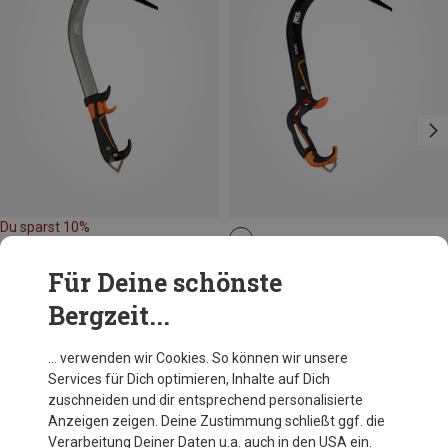
Du sparst 10%
Petzl
Für Deine schönste
Nomic Eisgerät
Bergzeit...
266,95 €
… verwenden wir Cookies. So können wir unsere
Services für Dich optimieren, Inhalte auf Dich
Andere Kunden kauften auch
zuschneiden und dir entsprechend personalisierte
Anzeigen zeigen. Deine Zustimmung schließt ggf. die
Verarbeitung Deiner Daten u.a. auch in den USA ein.