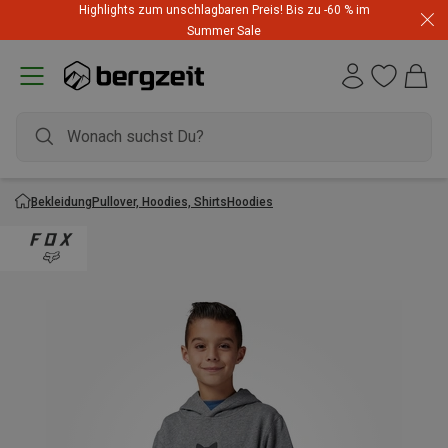
Highlights zum unschlagbaren Preis! Bis zu -60 % im
Summer Sale
Bekleidung
Pullover, Hoodies, Shirts
Hoodies