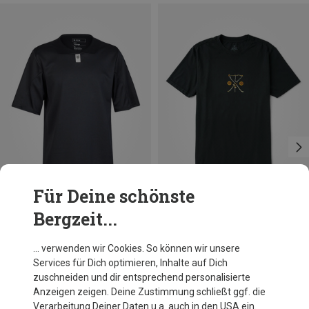
Für Deine schönste
Bergzeit...
Du sparst 51%
Größen
M
Roark
… verwenden wir Cookies. So können wir unsere
Herren Yin Yang Forage T-Shirt
Services für Dich optimieren, Inhalte auf Dich
34,95 €
zuschneiden und dir entsprechend personalisierte
Anzeigen zeigen. Deine Zustimmung schließt ggf. die
Verarbeitung Deiner Daten u.a. auch in den USA ein.