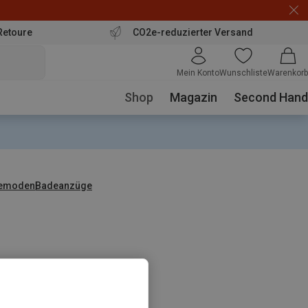
Retoure
CO2e-reduzierter Versand
Mein Konto
Wunschliste
Warenkorb
Shop
Magazin
Second Hand
emoden
Badeanzüge