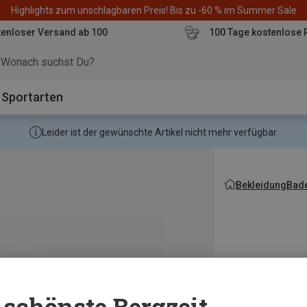
Highlights zum unschlagbaren Preis! Bis zu -60 % im Summer Sale
enloser Versand ab 100
100 Tage kostenlose 
o
Sportarten
Leider ist der gewünschte Artikel nicht mehr verfügbar.
Bekleidung
Bad
schönste Bergzeit...