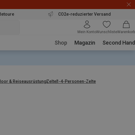
Retoure
CO2e-reduzierter Versand
Mein Konto
Wunschliste
Warenkorb
Shop
Magazin
Second Hand
door & Reiseausrüstung
Zelte
1-4-Personen-Zelte