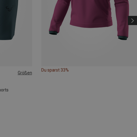
Du sparst 33%
Größen
horts