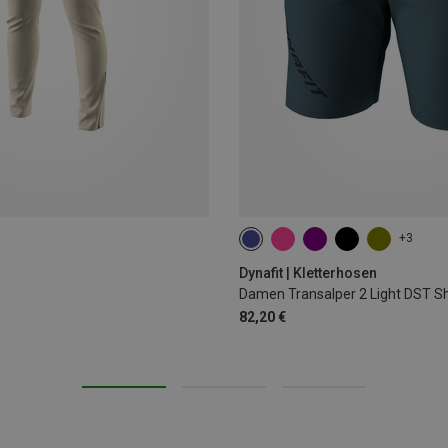
+3
XS
S
M
L
XL
Dynafit | Kletterhosen
Damen Transalper 2 Light DST S
82,20 €