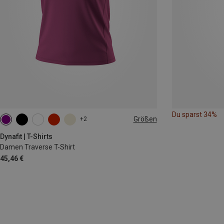
Du sparst 34%
Größen
+2
XS
S
M
L
XL
Dynafit | T-Shirts
Damen Traverse T-Shirt
45,46 €