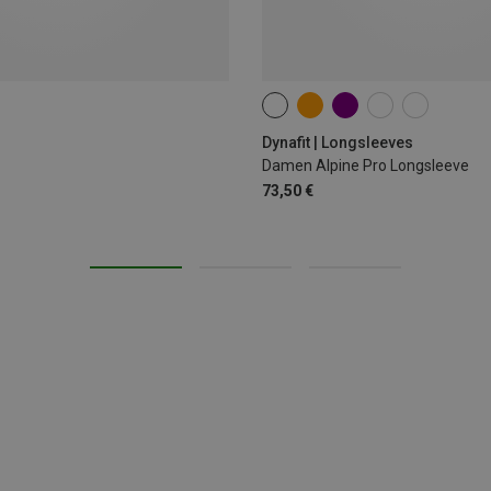
XS
S
M
L
XL
Dynafit | Longsleeves
Damen Alpine Pro Longsleeve
73,50 €