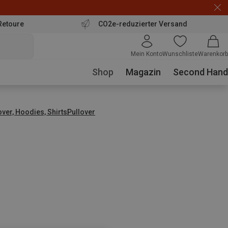
Retoure
CO2e-reduzierter Versand
Mein Konto
Wunschliste
Warenkorb
Shop
Magazin
Second Hand
over, Hoodies, Shirts
Pullover