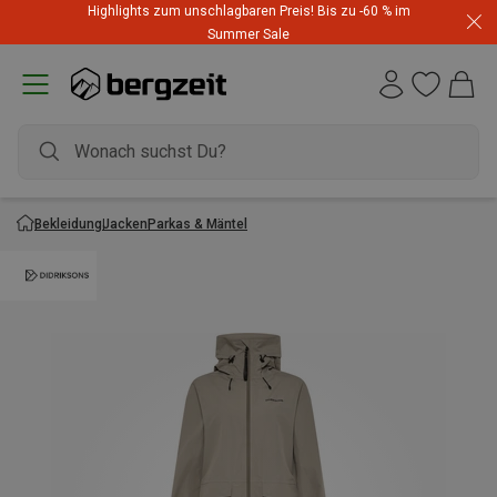
Highlights zum unschlagbaren Preis! Bis zu -60 % im
Summer Sale
Bekleidung
Jacken
Parkas & Mäntel