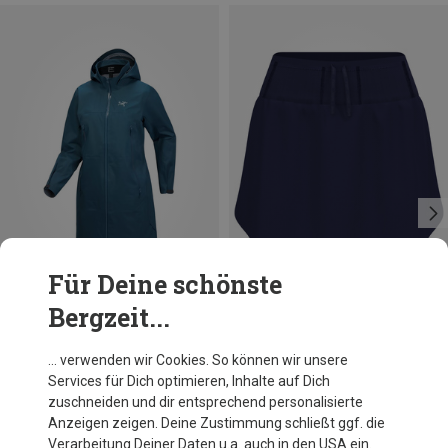
Für Deine schönste
Bergzeit...
Du sparst 20%
Größen
XS
S
M
L
Odlo
… verwenden wir Cookies. So können wir unsere
Damen X-Alp Trail Rock
Services für Dich optimieren, Inhalte auf Dich
79,95 €
zuschneiden und dir entsprechend personalisierte
Anzeigen zeigen. Deine Zustimmung schließt ggf. die
Verarbeitung Deiner Daten u.a. auch in den USA ein.