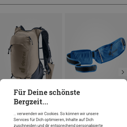
Für Deine schönste
Bergzeit...
Du sparst 12%
Größen
+1
13L
Deuter
… verwenden wir Cookies. So können wir unsere
Ascender 13 Rucksack
Services für Dich optimieren, Inhalte auf Dich
109,40 €
zuschneiden und dir entsprechend personalisierte