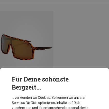
Für Deine schönste
Bergzeit...
Größen
+3
L
Chpo
… verwenden wir Cookies. So können wir unsere
Erica Sportbrille
Services für Dich optimieren, Inhalte auf Dich
39,95 €
zuschneiden und dir entsprechend personalisierte