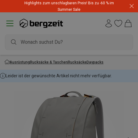
Highlights zum unschlagbaren Preis! Bis zu -60 % im
Summer Sale
Ausrüstung
Rucksäcke & Taschen
Rucksäcke
Daypacks
Leider ist der gewünschte Artikel nicht mehr verfügbar.