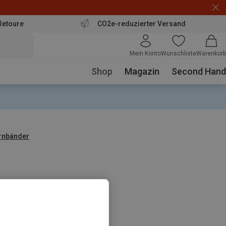
Retoure
CO2e-reduzierter Versand
Mein Konto
Wunschliste
Warenkorb
Shop
Magazin
Second Hand
irnbänder