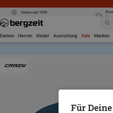
Kost
Online seit 1999
Eur
Damen
Herren
Kinder
Ausrüstung
Sale
Marken
Für Deine 