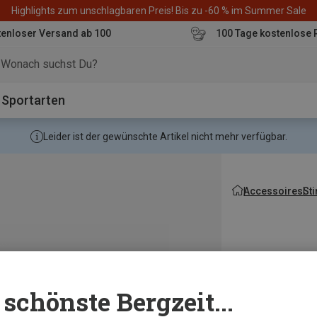
Highlights zum unschlagbaren Preis! Bis zu -60 % im Summer Sale
enloser Versand ab 100
100 Tage kostenlose 
o
Sportarten
Leider ist der gewünschte Artikel nicht mehr verfügbar.
Accessoires
St
schönste Bergzeit...