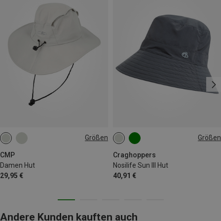
Größen
Größen
56|58
L|M
M|S
CMP
Craghoppers
Damen Hut
Nosilife Sun III Hut
29,95 €
40,91 €
Andere Kunden kauften auch