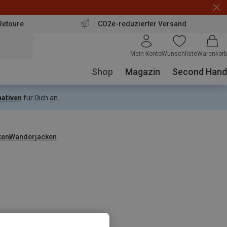
Retoure
CO2e-reduzierter Versand
Mein Konto
Wunschliste
Warenkorb
Shop
Magazin
Second Hand
nativen
für Dich an.
ken
Wanderjacken