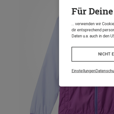
Für Deine 
… verwenden wir Cookies
dir entsprechend person
Daten u.a. auch in den 
NICHT 
Einstellungen
Datenschu