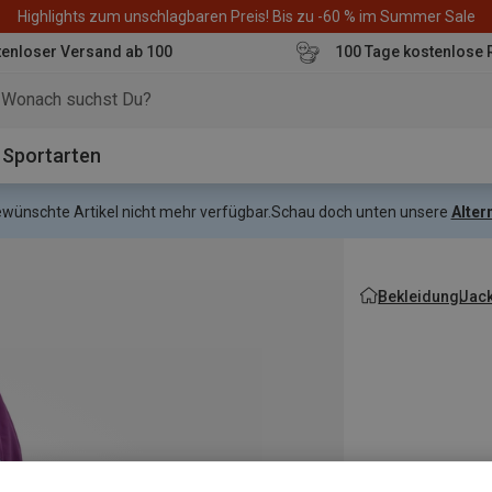
Dynafit Hammerangebot! Reduzierte Outfits für neue Abenteuer
enloser Versand ab 100
100 Tage kostenlose 
o
Sportarten
gewünschte Artikel nicht mehr verfügbar.
Schau doch unten unsere
Alter
Bekleidung
Jac