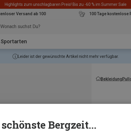
Highlights zum unschlagbaren Preis! Bis zu -60 % im Summer Sale
enloser Versand ab 100
100 Tage kostenlose 
o
Sportarten
Leider ist der gewünschte Artikel nicht mehr verfügbar.
Bekleidung
Pull
schönste Bergzeit...