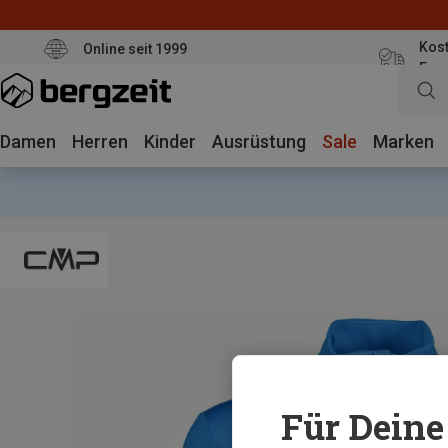
Kost
Online seit 1999
Eur
Damen
Herren
Kinder
Ausrüstung
Sale
Marken
Für Deine 