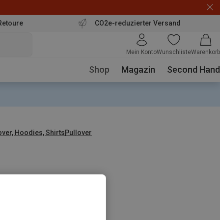
Retoure
CO2e-reduzierter Versand
Mein Konto
Wunschliste
Warenkorb
Shop
Magazin
Second Hand
over, Hoodies, Shirts
Pullover