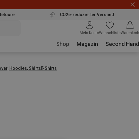
Retoure
CO2e-reduzierter Versand
Mein Konto
Wunschliste
Warenkorb
Shop
Magazin
Second Hand
over, Hoodies, Shirts
T-Shirts