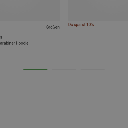
Du sparst 10%
Größen
es
Carabiner Hoodie