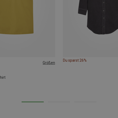
Du sparst 26%
Größen
146
152
hirt