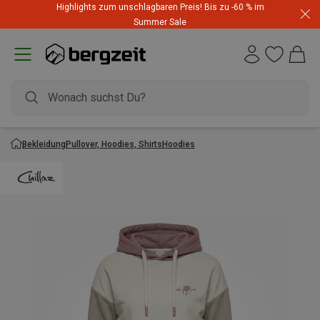
Highlights zum unschlagbaren Preis! Bis zu -60 % im
Summer Sale
Bekleidung
Pullover, Hoodies, Shirts
Hoodies