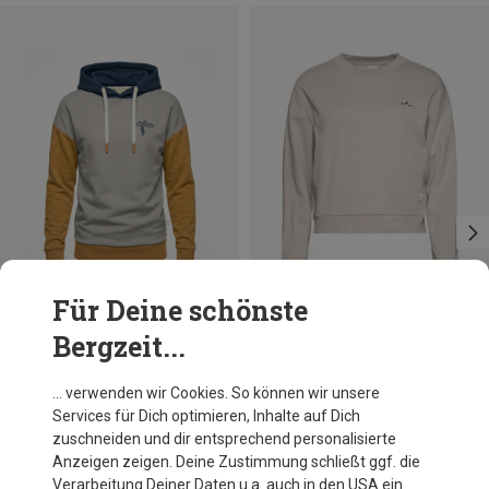
Für Deine schönste
Bergzeit...
Du sparst 22%
Größen
140
Chillaz
… verwenden wir Cookies. So können wir unsere
Kinder Curitiba Carabiner Hoodie
Services für Dich optimieren, Inhalte auf Dich
74,95 €
zuschneiden und dir entsprechend personalisierte
Anzeigen zeigen. Deine Zustimmung schließt ggf. die
Verarbeitung Deiner Daten u.a. auch in den USA ein.