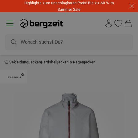
Highlights zum unschlagbaren Preis! Bis zu -60 % im
Summer Sale
Bekleidung
Jacken
Hardshelljacken & Regenjacken