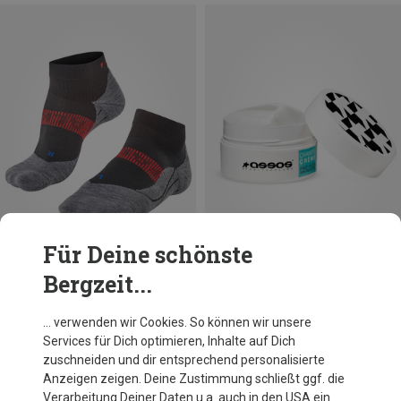
Für Deine schönste
Bergzeit...
Du sparst 27%
Größen
200ML
Assos
… verwenden wir Cookies. So können wir unsere
Chamois Creme
Services für Dich optimieren, Inhalte auf Dich
26,68 €
zuschneiden und dir entsprechend personalisierte
Anzeigen zeigen. Deine Zustimmung schließt ggf. die
Verarbeitung Deiner Daten u.a. auch in den USA ein.