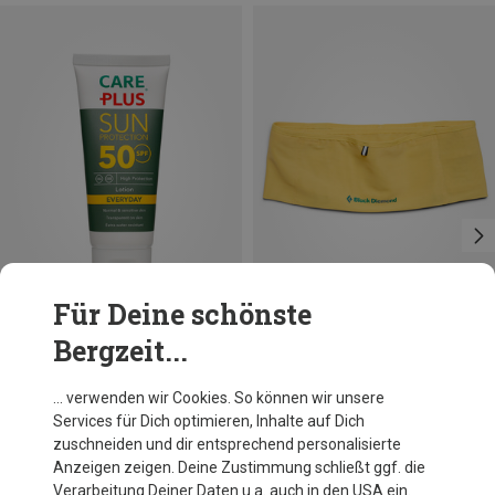
Für Deine schönste
Bergzeit...
Du sparst 21%
Größen
100ML
Care Plus
… verwenden wir Cookies. So können wir unsere
Sun Protection Everyday Lotion SPF50+
Services für Dich optimieren, Inhalte auf Dich
16,50 €
zuschneiden und dir entsprechend personalisierte
Anzeigen zeigen. Deine Zustimmung schließt ggf. die
Verarbeitung Deiner Daten u.a. auch in den USA ein.