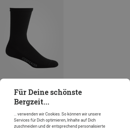
Größen
39|40|41|41.5
42|43|44
Für Deine schönste
44.5|45|46|46.5
Icebreaker
Bergzeit...
Herren Lifestyle Crew Socken
22,76 €
… verwenden wir Cookies. So können wir unsere
Services für Dich optimieren, Inhalte auf Dich
Andere Kunden kauften auch
zuschneiden und dir entsprechend personalisierte