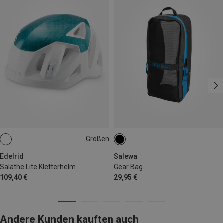
Größen
50-58CM
52-62CM
Edelrid
Salewa
Salathe Lite Kletterhelm
Gear Bag
109,40 €
29,95 €
Andere Kunden kauften auch