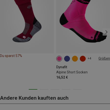
Du sparst 57%
Größen
+4
35|36|37|38
39|40|41|42
43|44|45|46
Dynafit
Alpine Short Socken
16,52 €
Andere Kunden kauften auch