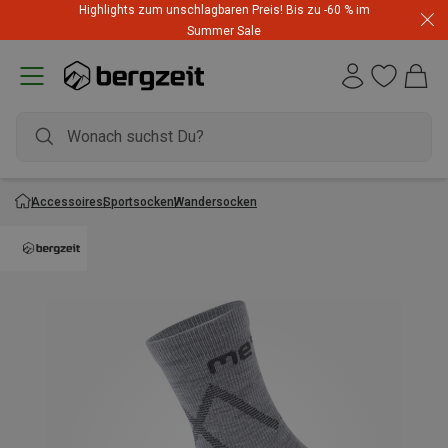
Highlights zum unschlagbaren Preis! Bis zu -60 % im
Summer Sale
Accessoires
Sportsocken
Wandersocken