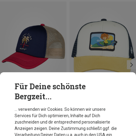
Für Deine schönste
Bergzeit...
Du sparst 37%
Größen
54
Bavarian Caps
… verwenden wir Cookies. So können wir unsere
Kinder Pumuckl Surft Cap
Services für Dich optimieren, Inhalte auf Dich
36,76 €
zuschneiden und dir entsprechend personalisierte
Anzeigen zeigen. Deine Zustimmung schließt ggf. die
Verarbeitung Deiner Daten u.a. auch in den USA ein.