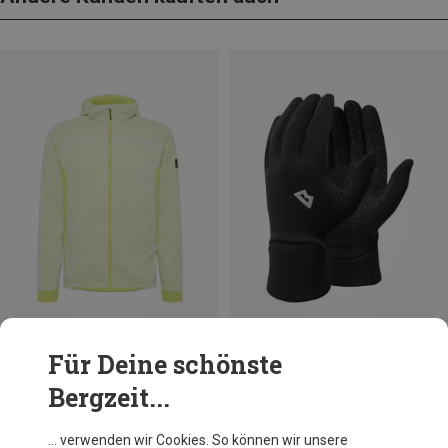
Du sparst 34%
Für Deine schönste
Größen
XS
S
M
L
Bergzeit...
Mountain Equipment
Damen Stretch Fleece Grip Handschuhe
… verwenden wir Cookies. So können wir unsere
31,46 €